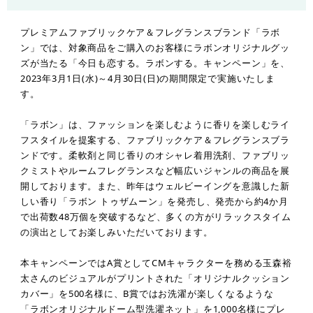
プレミアムファブリックケア＆フレグランスブランド「ラボ
ン」では、対象商品をご購入のお客様にラボンオリジナルグッ
ズが当たる「今日も恋する。ラボンする。キャンペーン」を、
2023年3月1日(水)～4月30日(日)の期間限定で実施いたしま
す。
「ラボン」は、ファッションを楽しむように香りを楽しむライ
フスタイルを提案する、ファブリックケア＆フレグランスブラ
ンドです。柔軟剤と同じ香りのオシャレ着用洗剤、ファブリッ
クミストやルームフレグランスなど幅広いジャンルの商品を展
開しております。また、昨年はウェルビーイングを意識した新
しい香り「ラボン トゥザムーン」を発売し、発売から約4か月
で出荷数48万個を突破するなど、多くの方がリラックスタイム
の演出としてお楽しみいただいております。
本キャンペーンではA賞としてCMキャラクターを務める玉森裕
太さんのビジュアルがプリントされた「オリジナルクッション
カバー」を500名様に、B賞ではお洗濯が楽しくなるような
「ラボンオリジナルドーム型洗濯ネット」を1,000名様にプレ