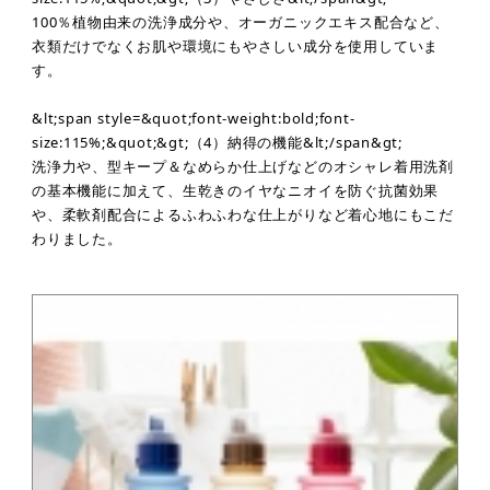
100％植物由来の洗浄成分や、オーガニックエキス配合など、
衣類だけでなくお肌や環境にもやさしい成分を使用していま
す。
&lt;span style=&quot;font-weight:bold;font-
size:115%;&quot;&gt;（4）納得の機能&lt;/span&gt;
洗浄力や、型キープ＆なめらか仕上げなどのオシャレ着用洗剤
の基本機能に加えて、生乾きのイヤなニオイを防ぐ抗菌効果
や、柔軟剤配合によるふわふわな仕上がりなど着心地にもこだ
わりました。